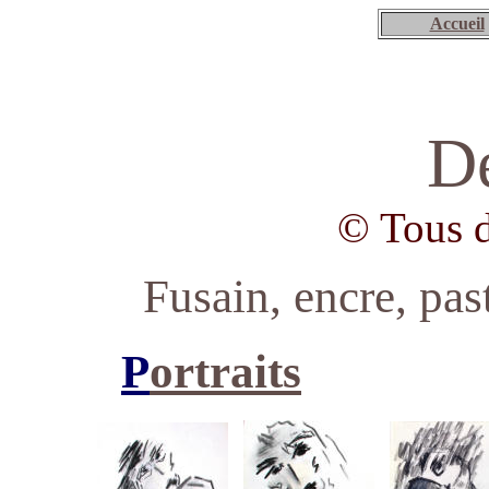
Accueil
De
© Tous d
Fusain, encre, pas
P
ortraits