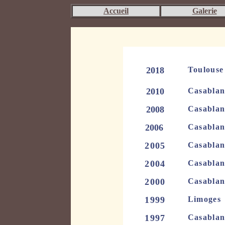
Accueil
Galerie
2018
Toulou
2010
Casablan
2008
Casablan
2006
Casabla
2005
Casabla
2004
Casabla
2000
Casablan
1999
Limoges
1997
Casablan