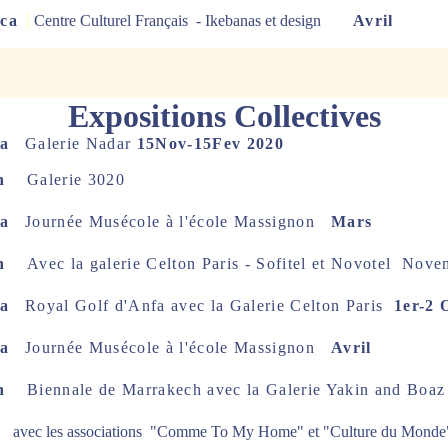
ca
Centre Culturel Français - Ikebanas et design
Avril
Expositions Collectives
a
Galerie Nadar
15Nov-15Fev 2020
ech
Galerie
3020
nca
Journée Musécole à l'école Massignon
Mars
ech
Avec la galerie Celton Paris - Sofitel et Novotel
Nove
nca
Royal Golf d'Anfa avec la Galerie
Celton Paris
1er-2 
nca
Journée Musécole à l'école Massignon
Avril
ech
Biennale de Marrakech avec la Galerie Yakin and B
 les associations "Comme To My Home" et "Culture du Mond