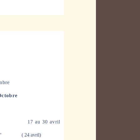
mbre
Octobre
oaz
17 au 30 avril
e"
( 24 avril)