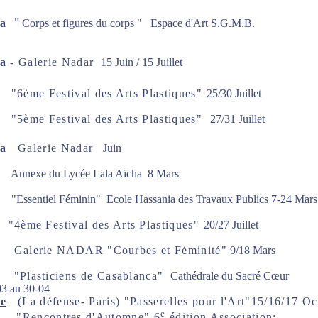
"
ca
Corps et figures du corps " Espace d'Art S.G.M.B
a
- Galerie Nadar
15 Juin / 15 Juillet
6ème Festival des Arts Plastiques"
25/30 Juillet
5ème Festival des Arts Plastiques"
27/31 Juillet
a
Galerie Nadar
Juin
t
Annexe du Lycée Lala Aïcha
8 Mars
a
"Essentiel Féminin" Ecole Hassania des Travaux Publics
7-24 Mars
t
"4ème Festival des Arts Plastiques"
20/27 Juillet
a
Galerie NADAR "Courbes et Féminité"
9/18 Mars
ca
"Plasticiens de Casablanca"
Cathédrale du Sacré Cœur
au 30-04
e
(La défense- Paris)
"Passerelles pour l'Art"
15/16/17 Oc
e
ntres d'Automne" 6
édition Association: