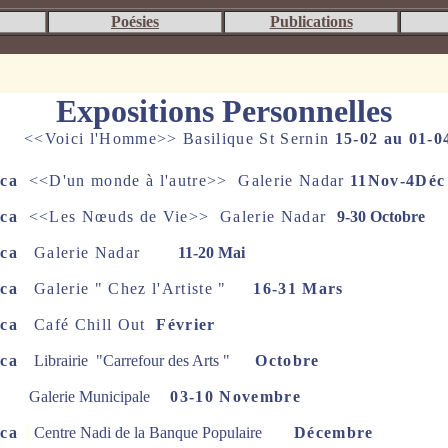
P
oésies
Publications
Expositions Personnelles
se
<<Voici l'Homme>> Basilique St Sernin
15-02 au 01-0
ca
<<D'un monde à l'autre>> Galerie Nadar
11Nov-4Déc
ca
<<Les Nœuds de Vie>> Galerie Nadar
9-30 Octobre
nca
Galerie Nadar
11-20 Mai
nca
Galerie " Chez l'Artiste "
16-31 Mars
nca
Café Chill Out
Février
ca
Librairie "Carrefour des Arts "
Octobre
Galerie Municipale
03-10
Novembre
ca
Centre Nadi de la Banque Populaire
Décembre