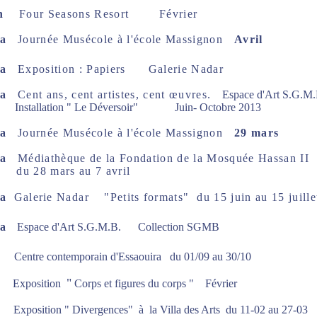
ech
Four Seasons Resort
Février
nca
Journée Musécole à l'école Massignon
Avril
nca
Exposition : Papiers Galerie Nadar
nca
Cent ans, cent artistes, cent œuvres.
Espace d'Art S.G.M.
ation " Le Déversoir"
Juin- Octobre 2013
nca
Journée Musécole à l'école Massignon
29 mars
nca
Médiathèque de la Fondation de la Mosquée Hassan II
du 28 mars au 7 avril
ca
Galerie Nadar "Petits formats"
du 15 juin au 15 juille
ca
Espace d'Art S.G.M.B. Collection SGMB
entre contemporain d'Essaouira
du 01/09 au 30/10
"
ès
Exposition
Corps et figures du corps "
Février
t
Exposition " Divergences" à la Villa des Arts
du 11-02 au 27-03