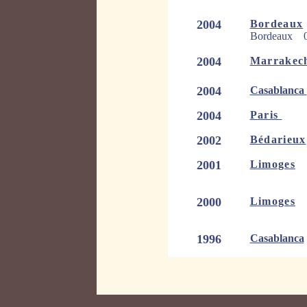
2004
Bordeaux
Bordeaux
01
2004
Marrakec
2004
Casablanca
2004
Paris
2002
Bédarieux
2001
Limoges
Pavill
2000
Limoges
Pavill
1996
Casablanca