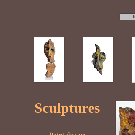
R
Sculptures