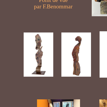
Point de vue
par F.Benommar